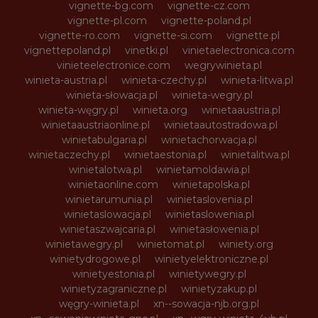
vignette-bg.com
vignette-cz.com
vignette-pl.com
vignette-poland.pl
vignette-ro.com
vignette-si.com
vignette.pl
vignettepoland.pl
vinetki.pl
vinietaelectronica.com
vinieteelectronice.com
wegrywinieta.pl
winieta-austria.pl
winieta-czechy.pl
winieta-litwa.pl
winieta-słowacja.pl
winieta-wegry.pl
winieta-węgry.pl
winieta.org
winietaaustria.pl
winietaaustriaonline.pl
winietaautostradowa.pl
winietabulgaria.pl
winietachorwacja.pl
winietaczechy.pl
winietaestonia.pl
winietalitwa.pl
winietalotwa.pl
winietamoldawia.pl
winietaonline.com
winietapolska.pl
winietarumunia.pl
winietaslovenia.pl
winietaslowacja.pl
winietaslowenia.pl
winietaszwajcaria.pl
winietasłowenia.pl
winietawegry.pl
winietomat.pl
winiety.org
winietydrogowe.pl
winietyelektroniczne.pl
winietyestonia.pl
winietywegry.pl
winietyzagraniczne.pl
winietyzakup.pl
węgry-winieta.pl
xn--sowacja-njb.org.pl