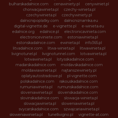
bulharskadalnice.com
cenawiniety.pl
cenywiniet.pl
chorwacjawinieta.pl
czechy-winieta.pl
czechywinieta.pl
czechywiniety.pl
dalnicnipoplatky.com
dalnicniznamka.eu
digital-vignette.de
e-vignette.pl
e-winieta.eu
edalnice.org
edalnice.pl
electronicavinieta.com
electroniceviniete.com
estoniawinieta.pl
estonskadalnice.com
ewinieta.pl
info365.pl
litvadalnice.com
litwa-winieta.pl
litwawinieta.pl
livignotunel.pl
livignotunnel.com
lotvawinieta.pl
lotwawinieta.pl
lotysskadalnice.com
madarskadalnice.com
moldavskadalnice.com
moldawiawinieta.pl
najtanszewiniety.pl
oplatyautostradowe.pl
pl-vignette.com
polskadalnice.com
rakouskadalnice.com
rumuniawinieta.pl
rumunskadalnice.com
sloveniawinieta.pl
slovenskadalnice.com
slovinskadalnice.com
slowacja-winieta.pl
slowacjawinieta.pl
sloweniawinieta.pl
svycarskadalnice.com
szwajcariawinieta.pl
słoweniawinieta.pl
tunellivigno.pl
vignette-at.com