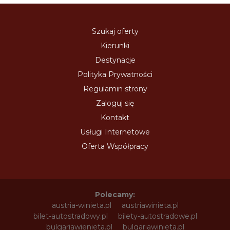
Szukaj oferty
Kierunki
Destynacje
Polityka Prywatności
Regulamin strony
Zaloguj się
Kontakt
Usługi Internetowe
Oferta Współpracy
Polecamy:
austria-winieta.pl
austriawinieta.pl
bilet-autostradowy.pl
bilety-autostradowe.pl
bulgariawienieta.pl
bulgariawinieta.pl