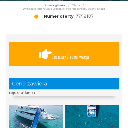
Strona główna
/
Oferta
/
Wycieczka Rejs na Blue Lagoon z Pafos rejs poranny własny dojazd
Numer oferty:
77/18107
Terminy / rezerwacja
Cena zawiera
rejs statkiem