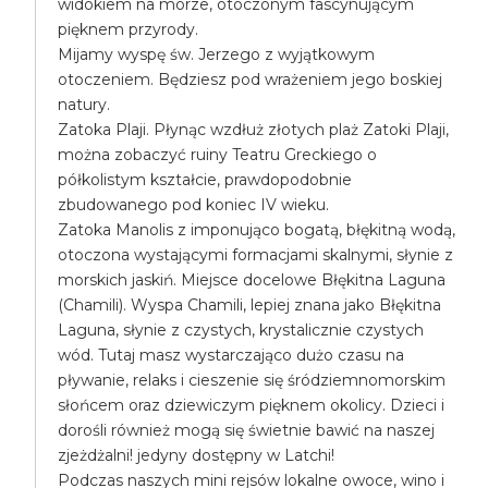
widokiem na morze, otoczonym fascynującym
pięknem przyrody.
Mijamy wyspę św. Jerzego z wyjątkowym
otoczeniem. Będziesz pod wrażeniem jego boskiej
natury.
Zatoka Plaji. Płynąc wzdłuż złotych plaż Zatoki Plaji,
można zobaczyć ruiny Teatru Greckiego o
półkolistym kształcie, prawdopodobnie
zbudowanego pod koniec IV wieku.
Zatoka Manolis z imponująco bogatą, błękitną wodą,
otoczona wystającymi formacjami skalnymi, słynie z
morskich jaskiń. Miejsce docelowe Błękitna Laguna
(Chamili). Wyspa Chamili, lepiej znana jako Błękitna
Laguna, słynie z czystych, krystalicznie czystych
wód. Tutaj masz wystarczająco dużo czasu na
pływanie, relaks i cieszenie się śródziemnomorskim
słońcem oraz dziewiczym pięknem okolicy. Dzieci i
dorośli również mogą się świetnie bawić na naszej
zjeżdżalni! jedyny dostępny w Latchi!
Podczas naszych mini rejsów lokalne owoce, wino i