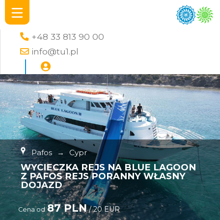
+48 33 813 90 00
info@tu1.pl
Pafos
→
Cypr
WYCIECZKA REJS NA BLUE LAGOON
Z PAFOS REJS PORANNY WŁASNY
DOJAZD
87 PLN
/ 20 EUR
Cena od