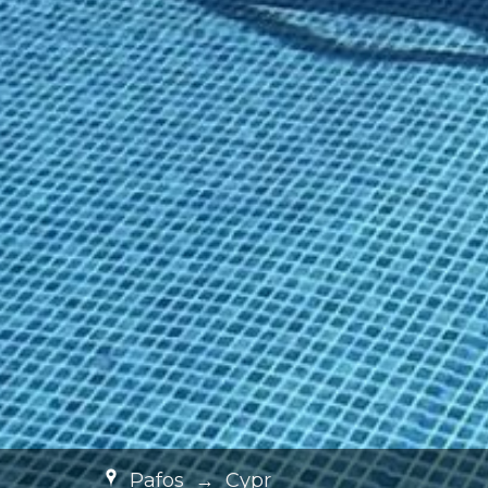
Pafos
→
Cypr