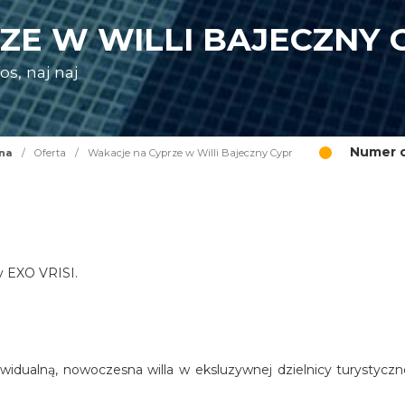
ZE W WILLI BAJECZNY 
s, naj naj
Numer o
na
/
Oferta
/
Wakacje na Cyprze w Willi Bajeczny Cypr
cy EXO VRISI.
widualną, nowoczesna willa w eksluzywnej dzielnicy turystyczn