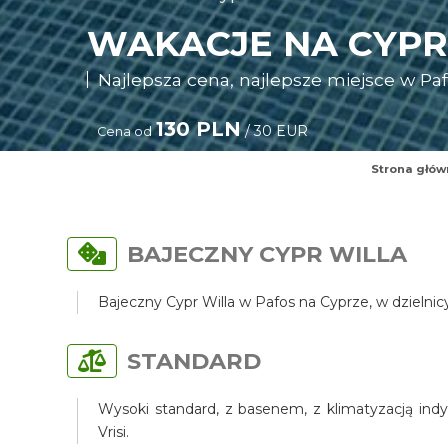
WAKACJE NA CYPR
Najlepsza cena, najlepsze miejsce w Pafo
130 PLN
/ 30 EUR
Cena od
Strona głów
BAJECZNY CYPR WILLA
Bajeczny Cypr Willa w Pafos na Cyprze, w dzielni
STANDARD
Wysoki standard, z basenem, z klimatyzacją indy
Vrisi.