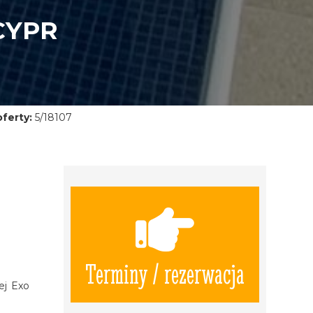
CYPR
ferty:
5/18107
Terminy / rezerwacja
ej Exo