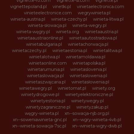
vignette-ro.com
vignette-si.com
vignette.pl
vignettepoland.pl
vinetki.pl
vinietaelectronica.com
vinieteelectronice.com
wegrywinieta.pl
winieta-austria.pl
winieta-czechy.pl
winieta-litwa.pl
winieta-słowacja.pl
winieta-wegry.pl
winieta-węgry.pl
winieta.org
winietaaustria.pl
winietaaustriaonline.pl
winietaautostradowa.pl
winietabulgaria.pl
winietachorwacja.pl
winietaczechy.pl
winietaestonia.pl
winietalitwa.pl
winietalotwa.pl
winietamoldawia.pl
winietaonline.com
winietapolska.pl
winietarumunia.pl
winietaslovenia.pl
winietaslowacja.pl
winietaslowenia.pl
winietaszwajcaria.pl
winietasłowenia.pl
winietawegry.pl
winietomat.pl
winiety.org
winietydrogowe.pl
winietyelektroniczne.pl
winietyestonia.pl
winietywegry.pl
winietyzagraniczne.pl
winietyzakup.pl
węgry-winieta.pl
xn--sowacja-njb.org.pl
xn--soweniawinieta-gnc.pl
xn--wgry-winieta-4vb.pl
xn--winieta-sowacja-7sc.pl
xn--winieta-wgry-dwb.pl