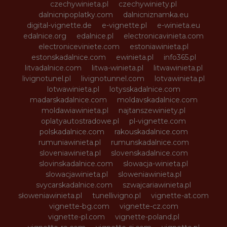
czechywinieta.pl
czechywiniety.pl
dalnicnipoplatky.com
dalnicniznamka.eu
digital-vignette.de
e-vignette.pl
e-winieta.eu
edalnice.org
edalnice.pl
electronicavinieta.com
electroniceviniete.com
estoniawinieta.pl
estonskadalnice.com
ewinieta.pl
info365.pl
litvadalnice.com
litwa-winieta.pl
litwawinieta.pl
livignotunel.pl
livignotunnel.com
lotvawinieta.pl
lotwawinieta.pl
lotysskadalnice.com
madarskadalnice.com
moldavskadalnice.com
moldawiawinieta.pl
najtanszewiniety.pl
oplatyautostradowe.pl
pl-vignette.com
polskadalnice.com
rakouskadalnice.com
rumuniawinieta.pl
rumunskadalnice.com
sloveniawinieta.pl
slovenskadalnice.com
slovinskadalnice.com
slowacja-winieta.pl
slowacjawinieta.pl
sloweniawinieta.pl
svycarskadalnice.com
szwajcariawinieta.pl
słoweniawinieta.pl
tunellivigno.pl
vignette-at.com
vignette-bg.com
vignette-cz.com
vignette-pl.com
vignette-poland.pl