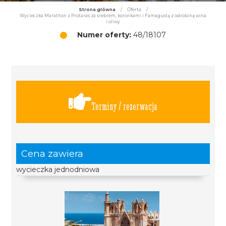
Strona główna
/
Oferta
/
Wycieczka Marathon z Protaras za srebrem, koronkami i Famagustą z odrobiną wina
i oliwy
Numer oferty:
48/18107
Terminy / rezerwacja
Cena zawiera
wycieczka jednodniowa