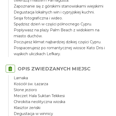
twierdzą miastem Famagusta.
Zapoznanie się z górskimi stanowiskami wiejskimi
Degustacja lokalnych win i cypryjskiej kuchni.
Sesja fotograficzna i wideo.
Spędzisz dzień w części północnego Cypru.
Popływasz na plaży Palm Beach z widokiem na
miasto duchów.
Poczujesz klimat najbardziej dzikiej części Cypru.
Pospacerujesz po romantycznej wiosce Kato Dris i
wąskich uliczkach Lefkary.
OPIS ZWIEDZANYCH MIEJSC
Larnaka
Kościół św. Łazarza
Słone jezioro
Meczet Hala Suktan Tekkesi
Chirokitia neolityczna wioska
Klasztor żeński
Degustacja w winnicy