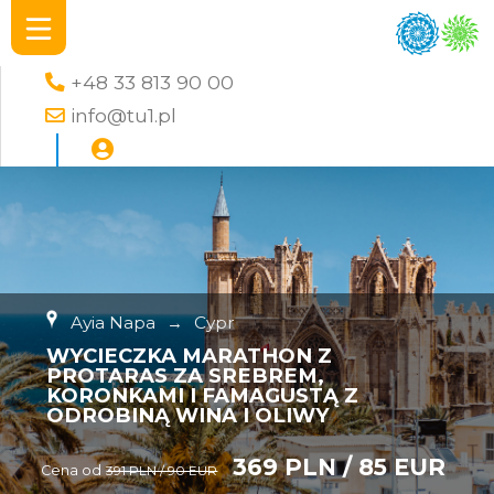
+48 33 813 90 00
info@tu1.pl
Ayia Napa
→
Cypr
WYCIECZKA MARATHON Z
PROTARAS ZA SREBREM,
KORONKAMI I FAMAGUSTĄ Z
ODROBINĄ WINA I OLIWY
369 PLN / 85 EUR
Cena od
391 PLN / 90 EUR